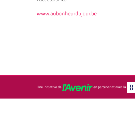
www.aubonheurdujour.be
Une initiative de
en partenariat avec la