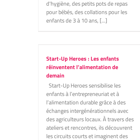
Hainaut
Projets 2025
d'hygiène, des petits pots de repas
pour bébés, des collations pour les
enfants de 3 à 10 ans, [...]
 enfants
on de demain
Start-Up Heroes : Les enfants
25
réinventent l’alimentation de
demain
Start-Up Heroes sensibilise les
enfants à l’entrepreneuriat et à
Cultivons une pédagogie « Nature
l’alimentation durable grâce à des
Hainaut
Projets 2025
échanges intergénérationnels avec
des agriculteurs locaux. À travers des
ateliers et rencontres, ils découvrent
les circuits courts et imaginent des