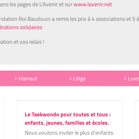
dans les pages de L’Avenir et sur
www.lavenir.net
ondation Roi Baudouin a remis les prix à 4 associations et 5 éc
rations solidaires
tion et vos relais !
Hainaut
Liège
Lux
Gilbard récupérathèque – un lieu
:
d’échange autour de la durabilité, des
.
arts et du design
Le Taekwondo pour toutes et tous :
Bruxelles
Projets 2025
enfants, jeunes, familles et écoles.
Nous voulons inviter le plus d'enfants