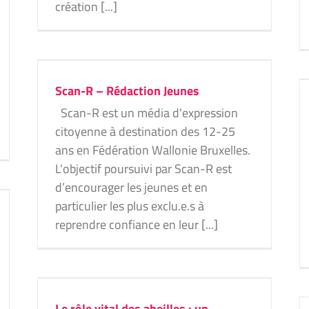
création [...]
Futsal sans frontières : un tournoi
Scan-R – Rédaction Jeunes
européen pour les jeunes sourds
Scan-R est un média d'expression
Bruxelles
Projets 2025
citoyenne à destination des 12-25
ans en Fédération Wallonie Bruxelles.
L'objectif poursuivi par Scan-R est
d’encourager les jeunes et en
particulier les plus exclu.e.s à
reprendre confiance en leur [...]
bre
Le rôle vital des abeilles : un