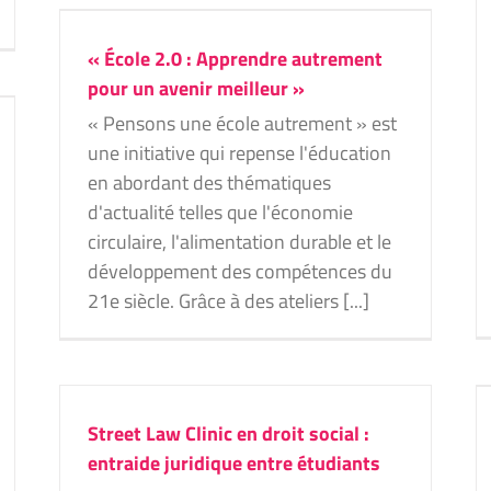
our
l’avenir
Bruxelles
Projets 2025
« École 2.0 : Apprendre autrement
pour un avenir meilleur »
« Pensons une école autrement » est
une initiative qui repense l'éducation
en abordant des thématiques
d'actualité telles que l'économie
circulaire, l'alimentation durable et le
développement des compétences du
21e siècle. Grâce à des ateliers [...]
Ourcorp, l’opérateur mobile qui fait de
votre argent, votre pouvoir.
Street Law Clinic en droit social :
Hainaut
Projets 2025
entraide juridique entre étudiants